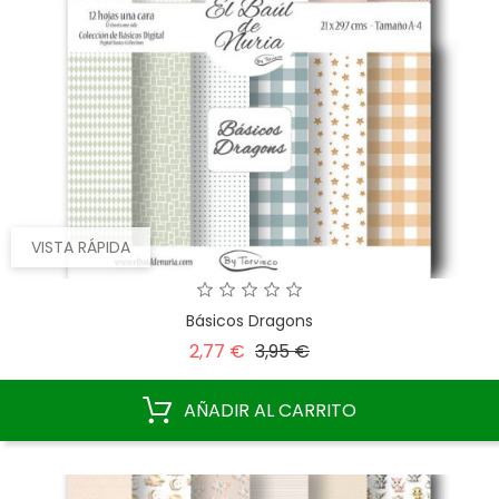
VISTA RÁPIDA
Básicos Dragons
Precio
Precio
2,77 €
3,95 €
base
AÑADIR AL CARRITO