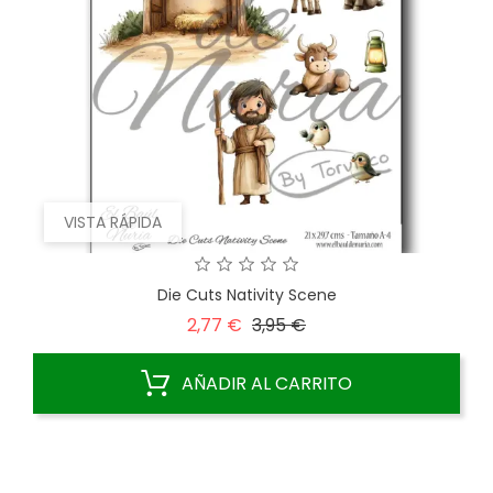
VISTA RÁPIDA
Die Cuts Nativity Scene
Precio
Precio
2,77 €
3,95 €
base
AÑADIR AL CARRITO