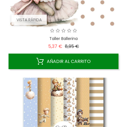
VISTA RÁPIDA
Taller Ballerina
Precio
Precio
5,37 €
8,95 €
base
AÑADIR AL CARRITO