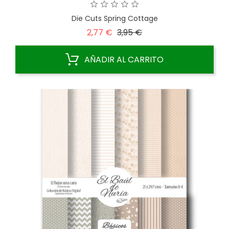
Die Cuts Spring Cottage
Precio
Precio
2,77 €
3,95 €
base
AÑADIR AL CARRITO