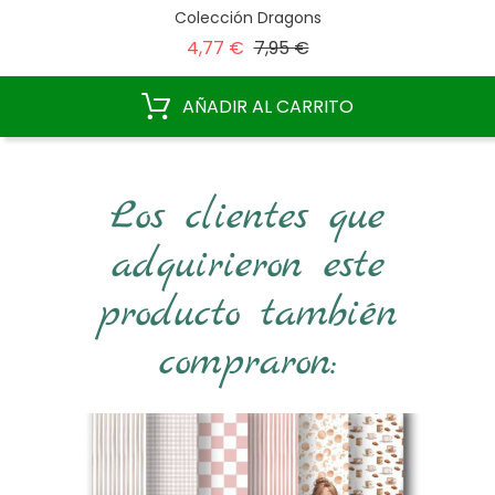
Colección Dragons
Precio
Precio
4,77 €
7,95 €
base
AÑADIR AL CARRITO
Los clientes que
adquirieron este
producto también
compraron: