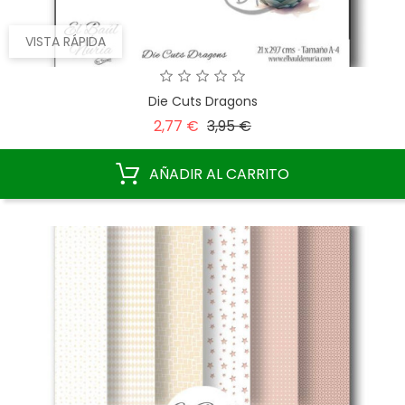
VISTA RÁPIDA
Die Cuts Dragons
Precio
Precio
2,77 €
3,95 €
base
AÑADIR AL CARRITO