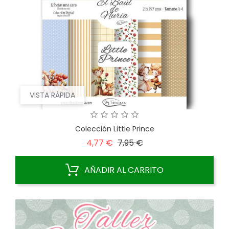
VISTA RÁPIDA
Colección Little Prince
Precio
Precio
4,77 €
7,95 €
base
AÑADIR AL CARRITO