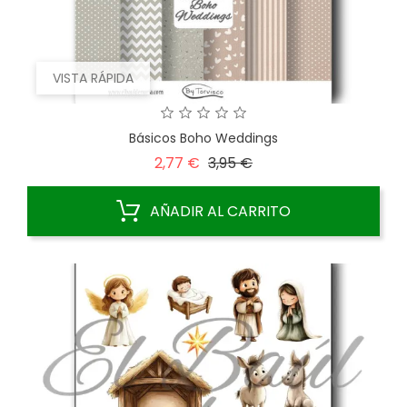
VISTA RÁPIDA
Básicos Boho Weddings
Precio
Precio
2,77 €
3,95 €
base
AÑADIR AL CARRITO