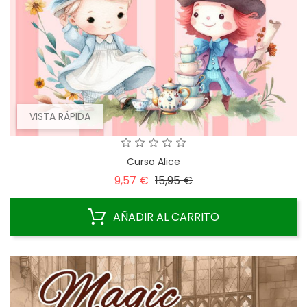
VISTA RÁPIDA
Curso Alice
Precio
Precio
9,57 €
15,95 €
base
AÑADIR AL CARRITO