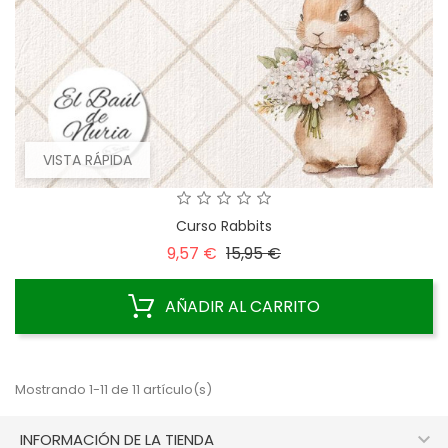
VISTA RÁPIDA
Curso Rabbits
Precio
Precio
9,57 €
15,95 €
base
AÑADIR AL CARRITO
Mostrando 1-11 de 11 artículo(s)

INFORMACIÓN DE LA TIENDA