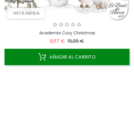
VISTA RÁPIDA
Academia Cozy Christmas
Precio
Precio
9,57 €
15,95 €
base
AÑADIR AL CARRITO