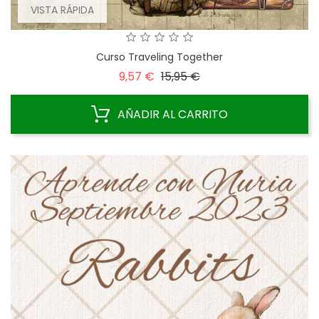
VISTA RÁPIDA
Curso Traveling Together
Precio
Precio
9,57 €
15,95 €
base
AÑADIR AL CARRITO