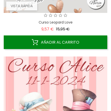
VISTA RÁPIDA
Curso Leopard Love
Precio
Precio
9,57 €
15,95 €
base
AÑADIR AL CARRITO