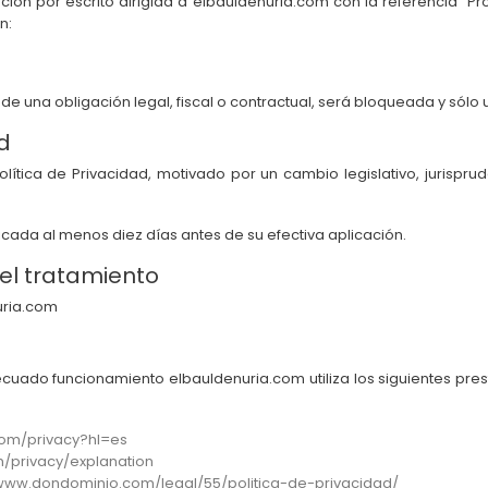
ión por escrito dirigida a elbauldenuria.com con la referencia “Pr
n:
 una obligación legal, fiscal o contractual, será bloqueada y sólo ut
d
lítica de Privacidad, motivado por un cambio legislativo, jurispru
icada al menos diez días antes de su efectiva aplicación.
el tratamiento
nuria.com
ecuado funcionamiento elbauldenuria.com utiliza los siguientes pre
.com/privacy?hl=es
/privacy/explanation
/www.dondominio.com/legal/55/politica-de-privacidad/