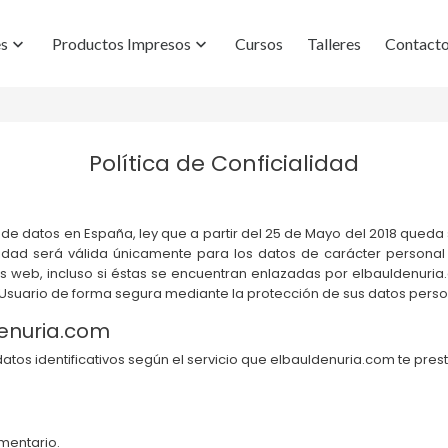
es
Productos Impresos
Cursos
Talleres
Contact


Política de Conficialidad
de datos en España, ley que a partir del 25 de Mayo del 2018 queda
cidad será válida únicamente para los datos de carácter persona
s web, incluso si éstas se encuentran enlazadas por elbauldenuri
 Usuario de forma segura mediante la protección de sus datos perso
denuria.com
tos identificativos según el servicio que elbauldenuria.com te prest
mentario.