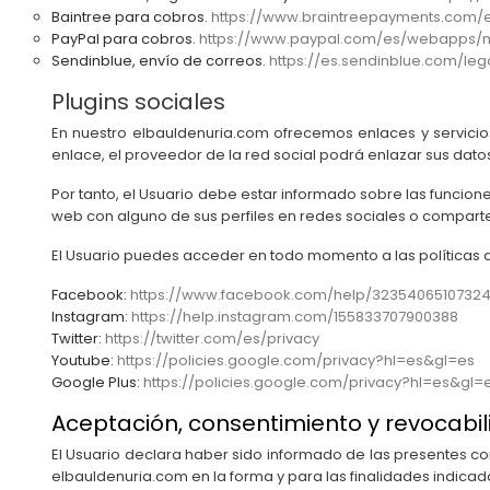
Baintree para cobros.
https://www.braintreepayments.com/es
PayPal para cobros.
https://www.paypal.com/es/webapps/m
Sendinblue, envío de correos.
https://es.sendinblue.com/leg
Plugins sociales
En nuestro elbauldenuria.com ofrecemos enlaces y servicios
enlace, el proveedor de la red social podrá enlazar sus datos
Por tanto, el Usuario debe estar informado sobre las funcion
web con alguno de sus perfiles en redes sociales o comparte 
El Usuario puedes acceder en todo momento a las políticas de
Facebook:
https://www.facebook.com/help/3235406510732
Instagram:
https://help.instagram.com/155833707900388
Twitter:
https://twitter.com/es/privacy
Youtube:
https://policies.google.com/privacy?hl=es&gl=es
Google Plus:
https://policies.google.com/privacy?hl=es&gl=
Aceptación, consentimiento y revocabi
El Usuario declara haber sido informado de las presentes c
elbauldenuria.com en la forma y para las finalidades indicada