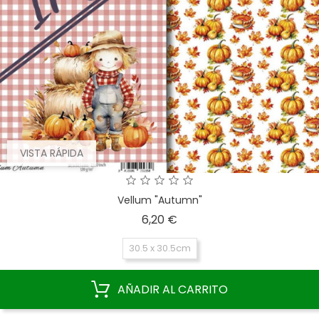
VISTA RÁPIDA
Vellum "Autumn"
Precio
6,20 €
30.5 x 30.5cm
AÑADIR AL CARRITO