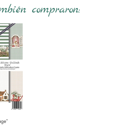
ambién compraron:
age"
o