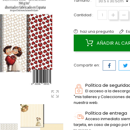
Tamaño :
Cantidad :
haz una pregunta
Es
AÑADIR AL CA
Compartir en:
Política de segurida
El acceso a la descarga
"mis talleres y Colecciones 
nuestra web.
Política de entrega
Acceso inmediato siem
tarjeta, en caso de pago por