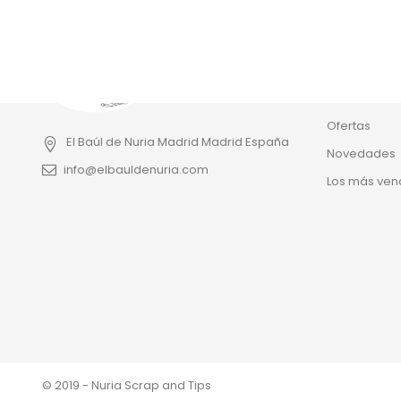
Productos
Ofertas
El Baúl de Nuria
Madrid
Madrid
España
Novedades
info@elbauldenuria.com
Los más ven
© 2019 - Nuria Scrap and Tips