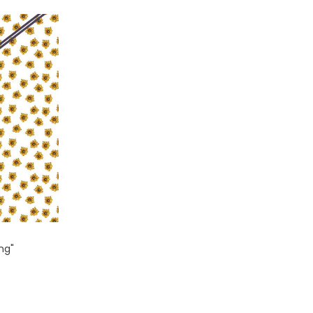
ng"
io