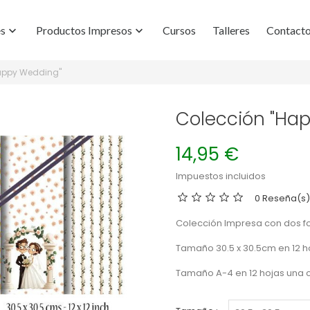
es
Productos Impresos
Cursos
Talleres
Contact


appy Wedding"
Colección "Ha
14,95 €
Impuestos incluidos
0 Reseña(s)
Colección Impresa con dos fo
Tamaño 30.5 x 30.5cm en 12 h
Tamaño A-4 en 12 hojas una c