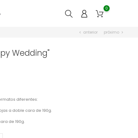
0
o
anterior
próximo
chevron_left
chevron_right
ppy Wedding"
rmatos diferentes:
ojas a doble cara de 190g.
ara de 190g.