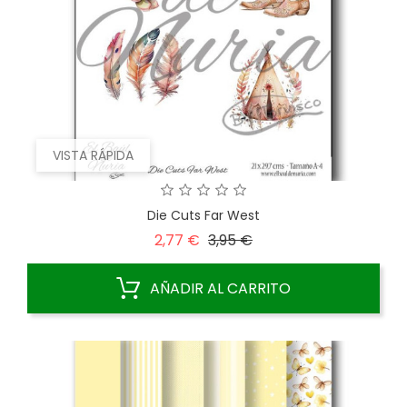
VISTA RÁPIDA
Die Cuts Far West
Precio
Precio
2,77 €
3,95 €
base
AÑADIR AL CARRITO