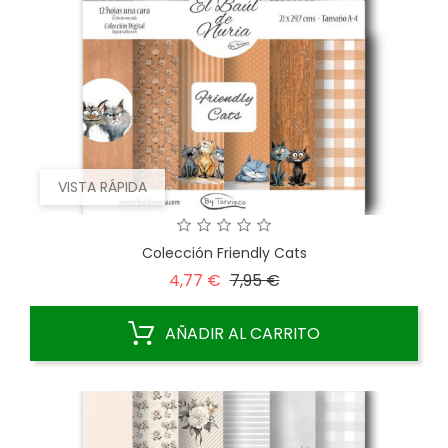
VISTA RÁPIDA
Colección Friendly Cats
Precio
Precio
4,77 €
7,95 €
base
AÑADIR AL CARRITO