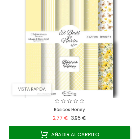
VISTA RÁPIDA
Básicos Honey
Precio
Precio
2,77 €
3,95 €
base
AÑADIR AL CARRITO