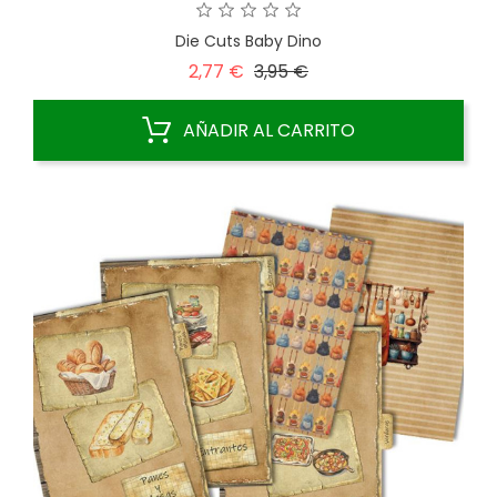
Die Cuts Baby Dino
Precio
Precio
2,77 €
3,95 €
base
AÑADIR AL CARRITO