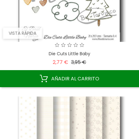
VISTA RÁPIDA
Die Cuts Little Baby
Precio
Precio
2,77 €
3,95 €
base
AÑADIR AL CARRITO