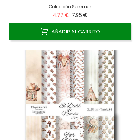
Colección Summer
Precio
Precio
4,77 €
7,95 €
base
AÑADIR AL CARRITO