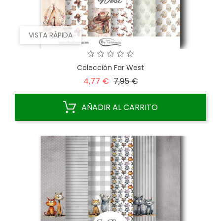
VISTA RÁPIDA
Colección Far West
Precio
Precio
4,77 €
7,95 €
base
AÑADIR AL CARRITO