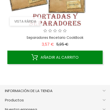
VISTA RÁPIDA
Separadores Recetario CookBook
Precio
Precio
3,57 €
5,95 €
base
AÑADIR AL CARRITO

INFORMACIÓN DE LA TIENDA

Productos

Nuestra empresa