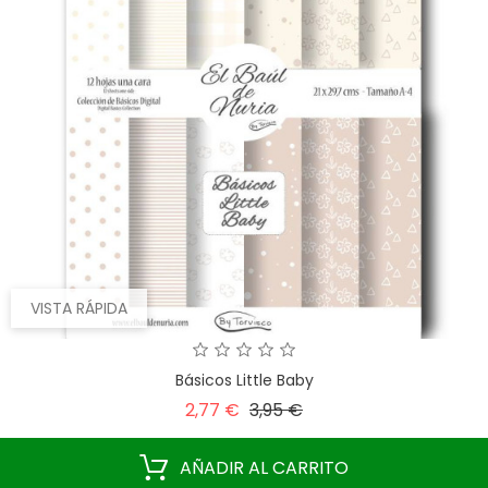
VISTA RÁPIDA
Básicos Little Baby
Precio
Precio
2,77 €
3,95 €
base
AÑADIR AL CARRITO