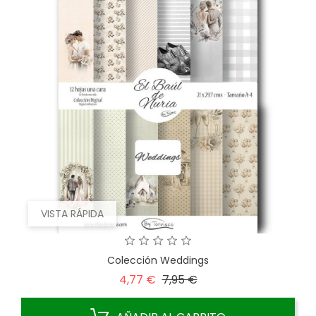
VISTA RÁPIDA
Colección Weddings
Precio
Precio
4,77 €
7,95 €
base