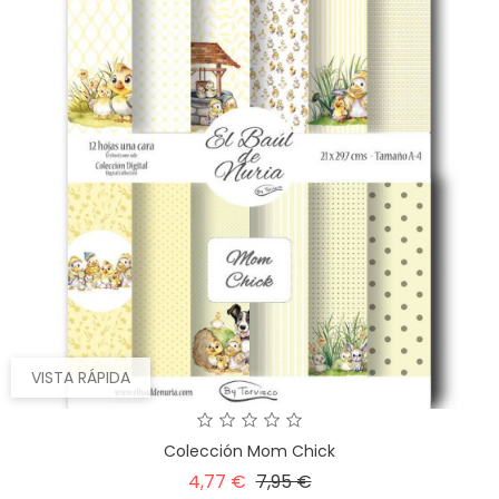
VISTA RÁPIDA
Colección Mom Chick
Precio
Precio
4,77 €
7,95 €