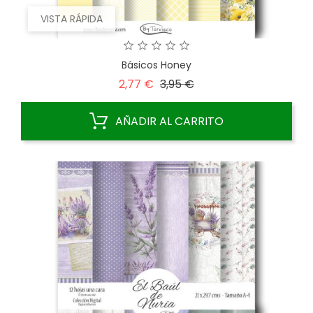
VISTA RÁPIDA
Básicos Honey
Precio
Precio
2,77 €
3,95 €
base
AÑADIR AL CARRITO