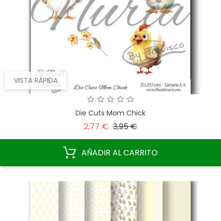
VISTA RÁPIDA
Die Cuts Mom Chick
Precio
Precio
2,77 €
3,95 €
base
AÑADIR AL CARRITO