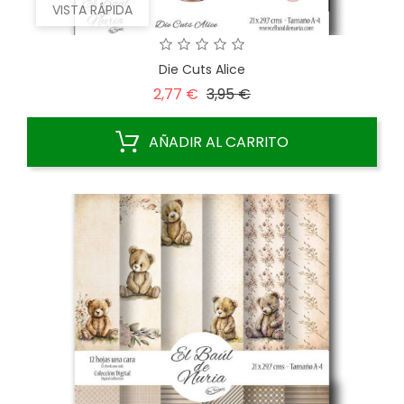
VISTA RÁPIDA
Die Cuts Alice
Precio
Precio
2,77 €
3,95 €
base
AÑADIR AL CARRITO