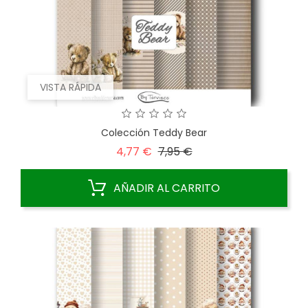
VISTA RÁPIDA
Colección Teddy Bear
Precio
Precio
4,77 €
7,95 €
base
AÑADIR AL CARRITO