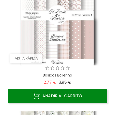
VISTA RÁPIDA
Básicos Ballerina
Precio
Precio
2,77 €
3,95 €
base
AÑADIR AL CARRITO