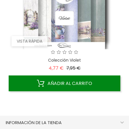
VISTA RÁPIDA
Colección Violet
Precio
Precio
4,77 €
7,95 €
base
AÑADIR AL CARRITO

INFORMACIÓN DE LA TIENDA