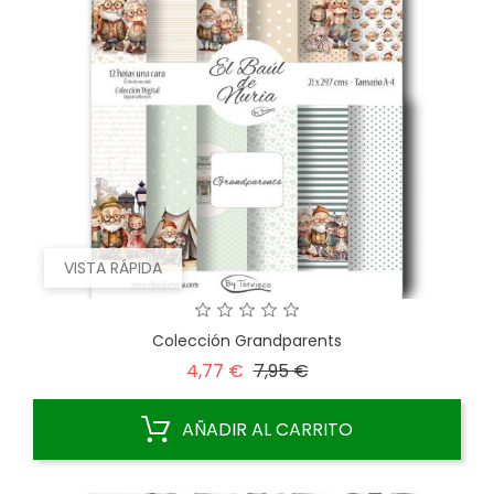
VISTA RÁPIDA
Colección Grandparents
Precio
Precio
4,77 €
7,95 €
base
AÑADIR AL CARRITO