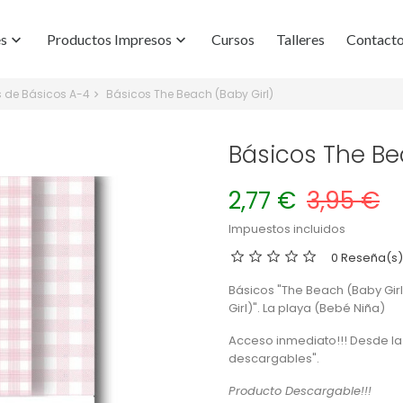
es
Productos Impresos
Cursos
Talleres
Contact


 de Básicos A-4
Básicos The Beach (Baby Girl)
Básicos The Be
2,77 €
3,95 €
Impuestos incluidos
0 Reseña(s)
Básicos "The Beach (Baby Gir
Girl)".
La playa (Bebé Niña)
Acceso inmediato!!! Desde la
descargables".
Producto Descargable!!!