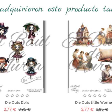
 adquirieron este producto t
Die Cuts Dolls
Die Cuts Lit‫tle Wo
Precio
Precio
Precio
P
2,77 €
3,95 €
2,77 €
3,95 €