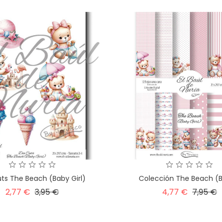
uts The Beach (Baby Girl)
Colección The Beach (B
Precio
Precio
Precio
P
2,77 €
3,95 €
4,77 €
7,95 €
base
base