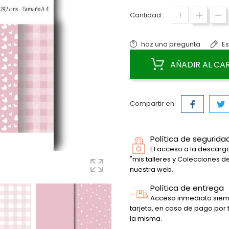
Cantidad :
haz una pregunta
Es
AÑADIR AL CA
Compartir en:
Política de segurida
El acceso a la descarga
"mis talleres y Colecciones 
nuestra web.
Política de entrega
Acceso inmediato siem
tarjeta, en caso de pago por
la misma.