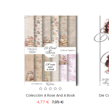
base
Colección A Rose And A Book
Die C
Precio
Precio
4,77 €
7,95 €
base