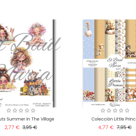
base
base
uts Summer In The Village
Colección Little Prin
Precio
Precio
Precio
P
2,77 €
3,95 €
4,77 €
7,95 €
base
base