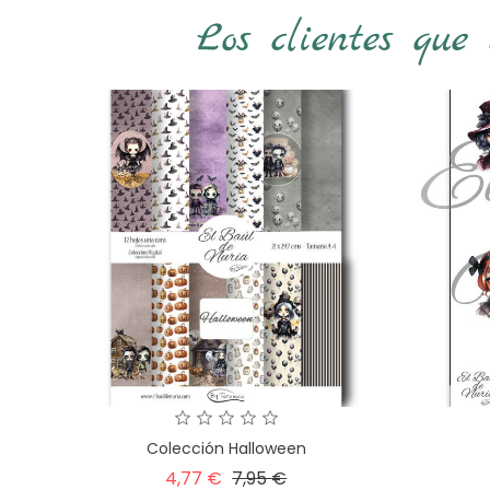
Los clientes que
Colección Halloween
Precio
Precio
4,77 €
7,95 €