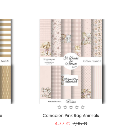
base
ce
Colección Pink Rag Animals
recio
Precio
Precio
4,77 €
7,95 €
base