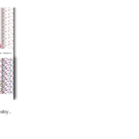
aby...
recio