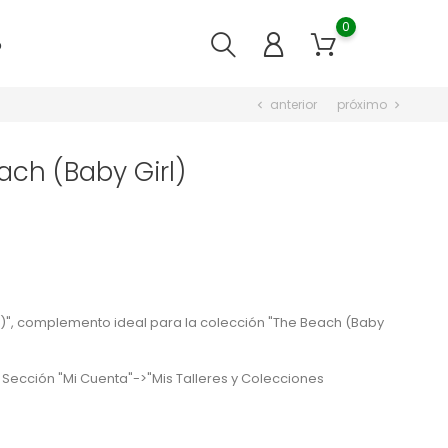
0
o
anterior
próximo
chevron_left
chevron_right
ach (Baby Girl)
l)", complemento ideal para la colección "The Beach (Baby
 Sección "Mi Cuenta"->"Mis Talleres y Colecciones